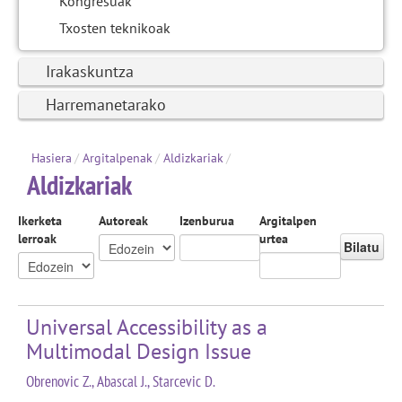
Kongresuak
Txosten teknikoak
Irakaskuntza
Harremanetarako
Hasiera
/
Argitalpenak
/
Aldizkariak
/
Aldizkariak
Ikerketa
Autoreak
Izenburua
Argitalpen
lerroak
urtea
Bilatu
Universal Accessibility as a
Multimodal Design Issue
Obrenovic Z., Abascal J., Starcevic D.