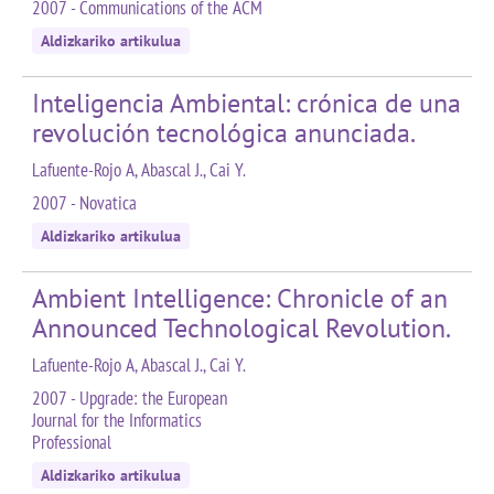
2007 - Communications of the ACM
Aldizkariko artikulua
Inteligencia Ambiental: crónica de una
revolución tecnológica anunciada.
Lafuente-Rojo A, Abascal J., Cai Y.
2007 - Novatica
Aldizkariko artikulua
Ambient Intelligence: Chronicle of an
Announced Technological Revolution.
Lafuente-Rojo A, Abascal J., Cai Y.
2007 - Upgrade: the European
Journal for the Informatics
Professional
Aldizkariko artikulua