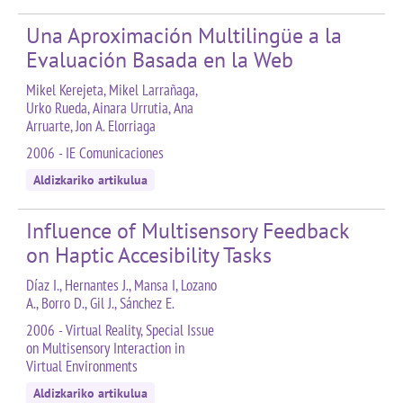
Una Aproximación Multilingüe a la
Evaluación Basada en la Web
Mikel Kerejeta, Mikel Larrañaga,
Urko Rueda, Ainara Urrutia, Ana
Arruarte, Jon A. Elorriaga
2006 - IE Comunicaciones
Aldizkariko artikulua
Influence of Multisensory Feedback
on Haptic Accesibility Tasks
Díaz I., Hernantes J., Mansa I, Lozano
A., Borro D., Gil J., Sánchez E.
2006 - Virtual Reality, Special Issue
on Multisensory Interaction in
Virtual Environments
Aldizkariko artikulua