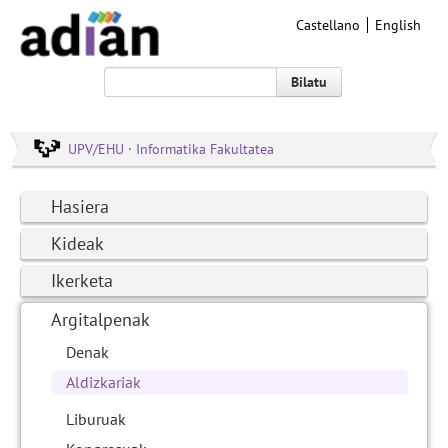
Castellano
English
Bilatu
UPV/EHU · Informatika Fakultatea
Hasiera
Kideak
Ikerketa
Argitalpenak
Denak
Aldizkariak
Liburuak