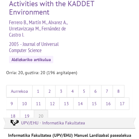
Activities with the KADDET
Environment
Ferrero B., Martín M., Alvarez A.,
Urretavizcaya M., Fernández de
Castro I.
2005 - Journal of Universal
Computer Science
Aldizkariko artikulua
Orria: 20, guztira: 20 (196 argitalpen)
Aurrekoa
1
2
3
4
5
6
7
8
9
10
11
12
13
14
15
16
17
18
19
20
UPV/EHU · Informatika Fakultatea
Informatika Fakultatea (UPV/EHU) Manuel Lardizabal pasealekua