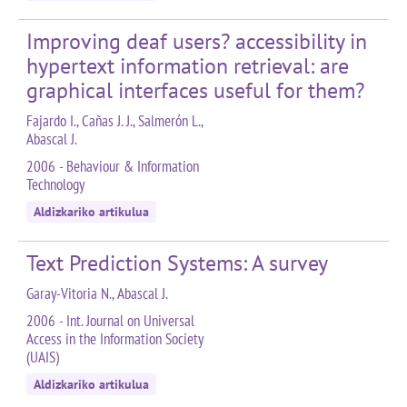
Improving deaf users? accessibility in
hypertext information retrieval: are
graphical interfaces useful for them?
Fajardo I., Cañas J. J., Salmerón L.,
Abascal J.
2006 - Behaviour & Information
Technology
Aldizkariko artikulua
Text Prediction Systems: A survey
Garay-Vitoria N., Abascal J.
2006 - Int. Journal on Universal
Access in the Information Society
(UAIS)
Aldizkariko artikulua