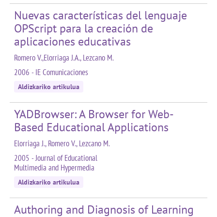
Nuevas características del lenguaje
OPScript para la creación de
aplicaciones educativas
Romero V.,Elorriaga J.A., Lezcano M.
2006 - IE Comunicaciones
Aldizkariko artikulua
YADBrowser: A Browser for Web-
Based Educational Applications
Elorriaga J., Romero V., Lezcano M.
2005 - Journal of Educational
Multimedia and Hypermedia
Aldizkariko artikulua
Authoring and Diagnosis of Learning