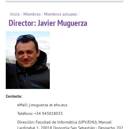
Inicio
/
Miembros
/
Miembros actuales
/
Director:
Javier Muguerza
Contacto
:
eMail: j.muguerza at ehu.eus
Teléfono: +34 943018033
Dirección: Facultad de Informática (UPV/EHU). Manuel
Lardizabal 1. 20018 Donostia-San Sebastián - Despacho 202