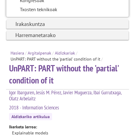
Kongresuak
Txosten teknikoak
Irakaskuntza
Harremanetarako
Hasiera
/
Argitalpenak
/
Aldizkariak
/
UnPART: PART without the 'partial' condition of it
/
UnPART: PART without the 'partial'
condition of it
Igor Ibarguren, Jesús M. Pérez, Javier Muguerza, Ibai Gurrutxaga,
Olatz Arbelaitz
2018 - Information Sciences
Aldizkariko artikulua
Ikerketa lerroa:
Explainable models