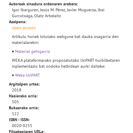
Autoreak sinadura ordenaren arabera:
Igor Ibarguren, Jesús M. Pérez, Javier Muguerza, Ibai
Gurrutxaga, Olatz Arbelaitz
Azalpena:
open access
Artikulu honek lotutako webgune bat dauka osagarria den
materialarekin:
♦
Material gehigarria
WEKA plataformarako proposatutako UnPART hurbilketaren
inplementazio bat ondoko helbidean aurki daiteke:
♦
Weka-UnPART
Argitalpen urtea:
2018
Hasierako orria:
505
Bukaerako orria:
522
ISBN - ISSN:
0020-0255
Fitxategiaren URLa: