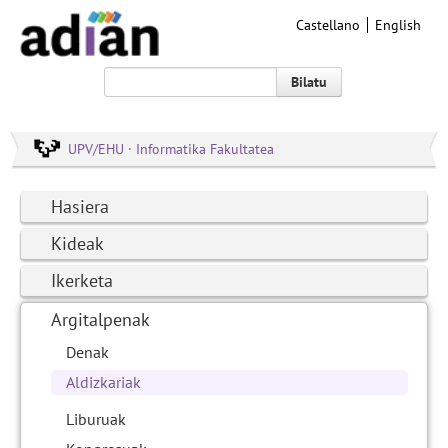
Castellano
English
Bilatu
UPV/EHU · Informatika Fakultatea
Hasiera
Kideak
Ikerketa
Argitalpenak
Denak
Aldizkariak
Liburuak