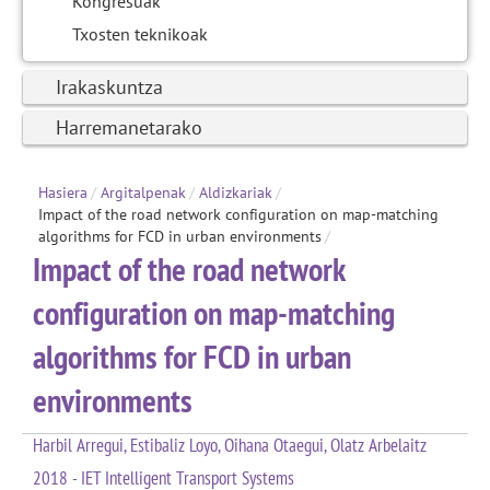
Kongresuak
Txosten teknikoak
Irakaskuntza
Harremanetarako
Hasiera
/
Argitalpenak
/
Aldizkariak
/
Impact of the road network configuration on map-matching
algorithms for FCD in urban environments
/
Impact of the road network
configuration on map-matching
algorithms for FCD in urban
environments
Harbil Arregui, Estibaliz Loyo, Oihana Otaegui, Olatz Arbelaitz
2018 - IET Intelligent Transport Systems