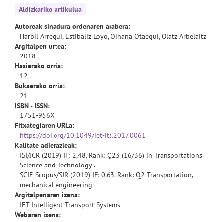
Aldizkariko artikulua
Autoreak sinadura ordenaren arabera:
Harbil Arregui, Estibaliz Loyo, Oihana Otaegui, Olatz Arbelaitz
Argitalpen urtea:
2018
Hasierako orria:
12
Bukaerako orria:
21
ISBN - ISSN:
1751-956X
Fitxategiaren URLa:
https://doi.org/10.1049/iet-its.2017.0061
Kalitate adierazleak:
ISI/JCR (2019) IF: 2,48. Rank: Q23 (16/36) in Transportations
Science and Technology .
SCIE Scopus/SJR (2019) IF: 0.63. Rank: Q2 Transportation,
mechanical engineering
Argitalpenaren izena:
IET Intelligent Transport Systems
Webaren izena: