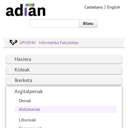
Castellano
English
Bilatu
UPV/EHU · Informatika Fakultatea
Hasiera
Kideak
Ikerketa
Argitalpenak
Denak
Aldizkariak
Liburuak