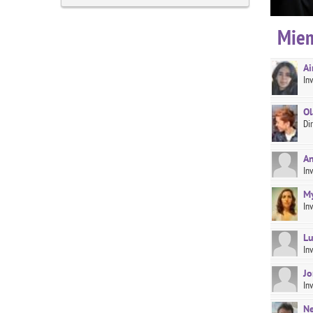
Miem
Ai
In
Ol
Di
An
In
My
In
Lu
In
Jo
In
Ne