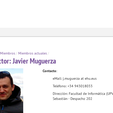
Miembros
/
Miembros actuales
/
ctor:
Javier Muguerza
Contacto
:
eMail: j.muguerza at ehu.eus
Teléfono: +34 943018033
Dirección: Facultad de Informática (U
Sebastián - Despacho 202