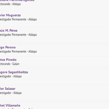
ctorando - Aldapa
vier Muguerza
vestigador Permanente - Aldapa
sús M. Pérez
vestigador Permanente - Aldapa
igo Perona
vestigador Permanente - Aldapa
atxe Pinedo
ctorando - Galan
gore Sagastibeltza
vestigador - Aldapa
ier Salazar
vestigador - Aldapa
kel Villamañe