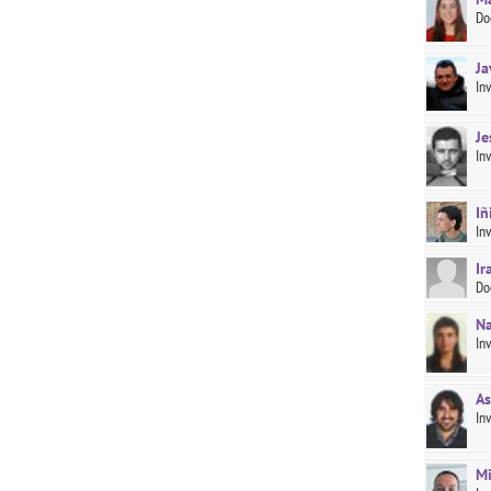
Do
Ja
In
Je
In
Iñ
In
Ir
Do
Na
In
As
In
Mi