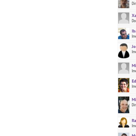
Di
Xa
Do
Ib
In
Jo
In
Mi
In
Ed
In
Mi
Di
Ra
In
Ma